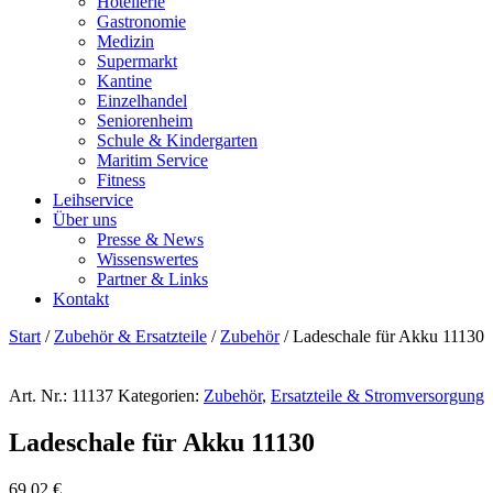
Hotellerie
Gastronomie
Medizin
Supermarkt
Kantine
Einzelhandel
Seniorenheim
Schule & Kindergarten
Maritim Service
Fitness
Leihservice
Über uns
Presse & News
Wissenswertes
Partner & Links
Kontakt
Start
/
Zubehör & Ersatzteile
/
Zubehör
/ Ladeschale für Akku 11130
Art. Nr.:
11137
Kategorien:
Zubehör
,
Ersatzteile & Stromversorgung
Ladeschale für Akku 11130
69,02
€