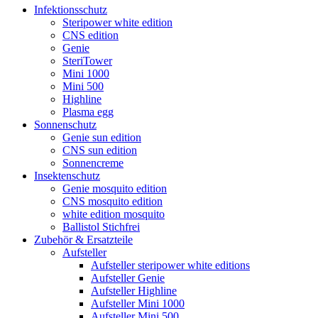
Infektionsschutz
Steripower white edition
CNS edition
Genie
SteriTower
Mini 1000
Mini 500
Highline
Plasma egg
Sonnenschutz
Genie sun edition
CNS sun edition
Sonnencreme
Insektenschutz
Genie mosquito edition
CNS mosquito edition
white edition mosquito
Ballistol Stichfrei
Zubehör & Ersatzteile
Aufsteller
Aufsteller steripower white editions
Aufsteller Genie
Aufsteller Highline
Aufsteller Mini 1000
Aufsteller Mini 500