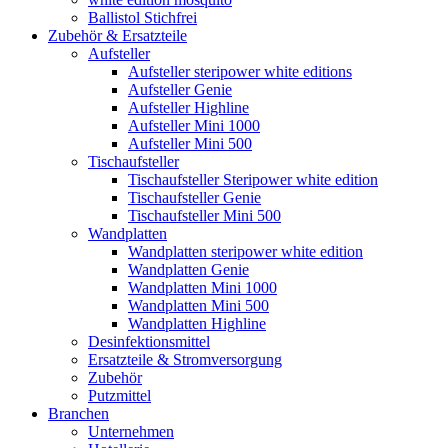
Ballistol Stichfrei
Zubehör & Ersatzteile
Aufsteller
Aufsteller steripower white editions
Aufsteller Genie
Aufsteller Highline
Aufsteller Mini 1000
Aufsteller Mini 500
Tischaufsteller
Tischaufsteller Steripower white edition
Tischaufsteller Genie
Tischaufsteller Mini 500
Wandplatten
Wandplatten steripower white edition
Wandplatten Genie
Wandplatten Mini 1000
Wandplatten Mini 500
Wandplatten Highline
Desinfektionsmittel
Ersatzteile & Stromversorgung
Zubehör
Putzmittel
Branchen
Unternehmen