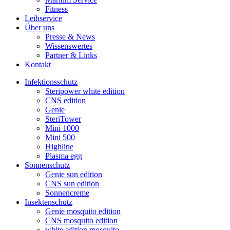
Fitness
Leihservice
Über uns
Presse & News
Wissenswertes
Partner & Links
Kontakt
Infektionsschutz
Steripower white edition
CNS edition
Genie
SteriTower
Mini 1000
Mini 500
Highline
Plasma egg
Sonnenschutz
Genie sun edition
CNS sun edition
Sonnencreme
Insektenschutz
Genie mosquito edition
CNS mosquito edition
white edition mosquito