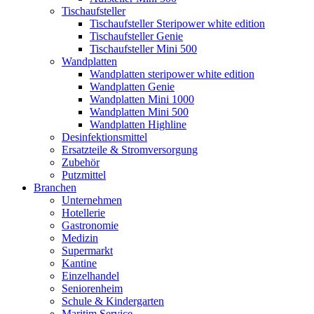
Tischaufsteller
Tischaufsteller Steripower white edition
Tischaufsteller Genie
Tischaufsteller Mini 500
Wandplatten
Wandplatten steripower white edition
Wandplatten Genie
Wandplatten Mini 1000
Wandplatten Mini 500
Wandplatten Highline
Desinfektionsmittel
Ersatzteile & Stromversorgung
Zubehör
Putzmittel
Branchen
Unternehmen
Hotellerie
Gastronomie
Medizin
Supermarkt
Kantine
Einzelhandel
Seniorenheim
Schule & Kindergarten
Maritim Service